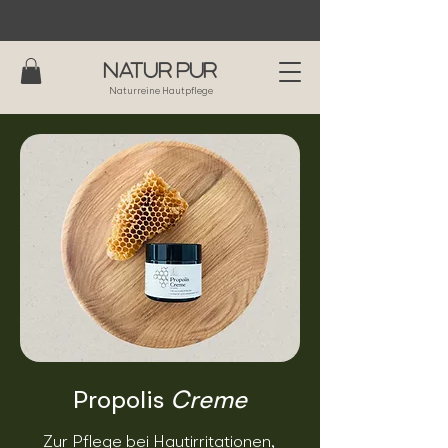
Versandkostenfrei ab CHF 80
Natur Pur
Naturreine Hautpflege
Propolis
Creme
Zur Pflege bei Hautirritationen,