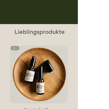
Ohne
Naturreine
in reiner
Zusatzstoffe
Inhaltsstoffe
Handarbeit
Lieblingsprodukte
30ml
ab 2 J