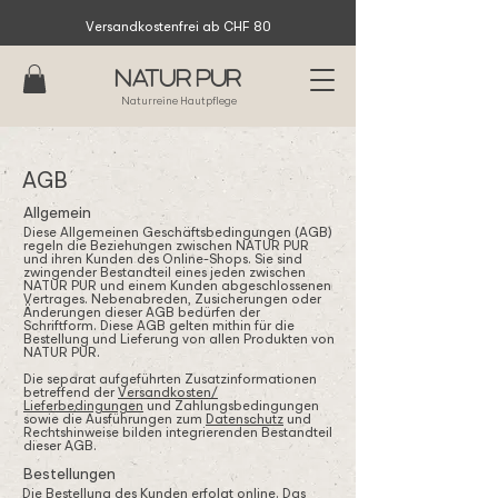
Versandkostenfrei ab CHF 80
Natur Pur
Naturreine Hautpflege
AGB
Allgemein
Diese Allgemeinen Geschäftsbedingungen (AGB)
regeln die Beziehungen zwischen NATUR PUR
und ihren Kunden des Online-Shops. Sie sind
zwingender Bestandteil eines jeden zwischen
NATUR PUR und einem Kunden abgeschlossenen
Vertrages. Nebenabreden, Zusicherungen oder
Änderungen dieser AGB bedürfen der
Schriftform. Diese AGB gelten mithin für die
Bestellung und Lieferung von allen Produkten von
NATUR PUR.
Die separat aufgeführten Zusatzinformationen
betreffend der
Versandkosten/
Lieferbedingungen
und Zahlungsbedingungen
sowie die Ausführungen zum
Datenschutz
und
Rechtshinweise bilden integrierenden Bestandteil
dieser AGB.
Bestellungen
Die Bestellung des Kunden erfolgt online. Das