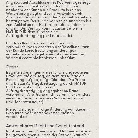
Angebot auf Abschluss eines Kaufvertrages liegt
im verbindlichen Absenden der Bestellung,
nachdem der Kunde die Produkte in seinen
Warenkorb gelegt und seine Auswahl durch
Anklicken des Buttons mit der Aufschrift «kaufen»
bestätigt hat. Der Kunde kann seine Angaben bis
zum Anklicken des Buttons «kaufen» jederzeit
ändern. Der Vertrag kommt zustande, wenn
NATUR PUR dem Kunden eine
Auftragsbestätigung per Email sendet.
Die Bestellung des Kunden ist für diesen
verbindlich. Nach Absetzen der Bestellung kann
der Kunde keine Bestellungsänderungen
vornehmen. Ein gegebenenfalls bestehendes
Widerrufsrecht bleibt hiervon unberührt.
Preise
Es gelten diejenigen Preise für die angebotenen
Produkte, die am Tag, an dem der Kunde die
Bestellung aufgibt, aufgeführt sind. Die Preise
sind bis zur Auftragsbestätigung durch NATUR
PUR bzw. während der in der
Auftragsbestätigung angegebenen Dauer
verbindlich. Alle Preise sind – sofern nicht anders
vereinbart – Bruttopreise in Schweizerfranken
(inkl. Mehrwertsteuer).
Preisänderungen infolge Änderung von Steuern,
Gebühren oder Versandkosten bleiben
vorbehalten.
Anwendbares Recht und Gerichtsstand
Erfüllungsort und Gerichtsstand für beide Teile ist
bei gewerblichen Kunden der Sitz von Natur Pur.